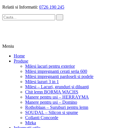
Skip
Relatii si Informatii:
0726 190 245
to
content
Meniu
Home
Produse
Milesi lacuri pentru exterior
Milesi impregnanti cerati seria 600
Milesi impregnanti pardoseli si podele
Milesi lazuri 3 in 1
Milesi – Lacuri, grunduri şi diluanţi
Chit lemn BORMA WACHS
Manere pentru usi – HERRAYMA
Manere pentru usi – Domino
Rothoblaas – Suruburi pentru lemn
SOUDAL – Silicon si spume
Collanti Concorde
Mirka
Informatii utile