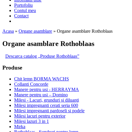
Portofoliu
Contul meu
Contact
Acasa
»
Organe asamblare
»
Organe asamblare Rothoblaas
Organe asamblare Rothoblaas
Descarca catalog „Produse Rothoblaas”
Produse
Chit lemn BORMA WACHS
Collanti Concorde
Manere pentru usi - HERRAYMA
Manere pentru usi – Domino
Milesi - Lacuri, grunduri şi diluanţi
Milesi impregnanti cerati seria 600
Milesi impregnanti pardoseli si podele
Milesi lacuri pentru exterior
Milesi lazuri 3 in 1
Mirka
Rothoblaas - Suruburi pentru lemn